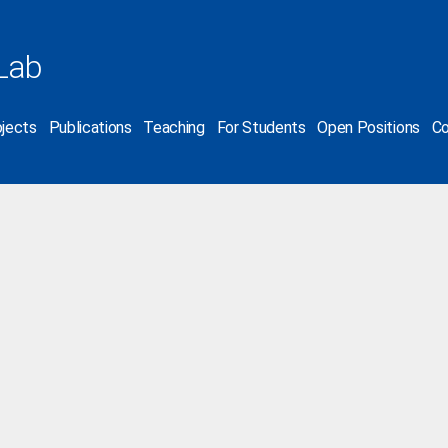
Lab
jects
Publications
Teaching
For Students
Open Positions
Co